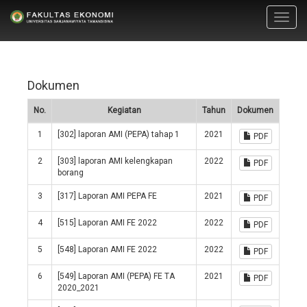
Toggl
navig
Dokumen
No.
Kegiatan
Tahun
Dokumen
1
[302] laporan AMI (PEPA) tahap 1
2021
PDF
2
[303] laporan AMI kelengkapan
2022
PDF
borang
3
[317] Laporan AMI PEPA FE
2021
PDF
4
[515] Laporan AMI FE 2022
2022
PDF
5
[548] Laporan AMI FE 2022
2022
PDF
6
[549] Laporan AMI (PEPA) FE TA
2021
PDF
2020_2021