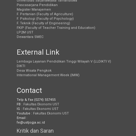
Universitas Sarjanawiyata Tamansiswa
Pascasarjana Pendidikan
Magister Manajemen
F. Pertanian (Faculty of Agriculture)
F. Psikologi (Faculty of Psychology)
F. Teknik (Faculty of Engineering)
FKIP (Faculty of Teacher Training and Education)
LP2M UST
Dewantara SMEC
External Link
Lembaga Layanan Pendidikan Tinggi Wilayah V (LLDIKTI V)
DIKTI
Desa Wisata Pengkok
International Management Week (IMW)
Contact
Telp & Fax (0274) 557455
FB :
Fakultas Ekonomi UST
IG :
Fakultas Ekonomi UST
Youtube :
Fakultas Ekonomi UST
Email :
fe@ustjogja.ac.id
Kritik dan Saran