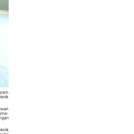
ogram
eknik
awan
sama-
angan
eknik