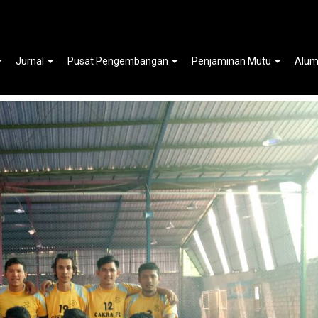
n Menang Di PTM CUP 2017
Jurnal
Pusat Pengembangan
Penjaminan Mutu
Alum