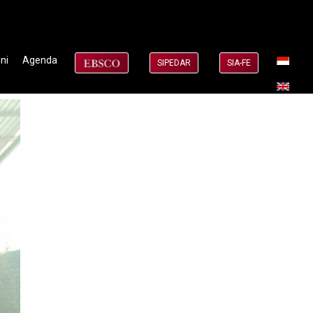
ni
Agenda
SIPEDAR
SIA-FE