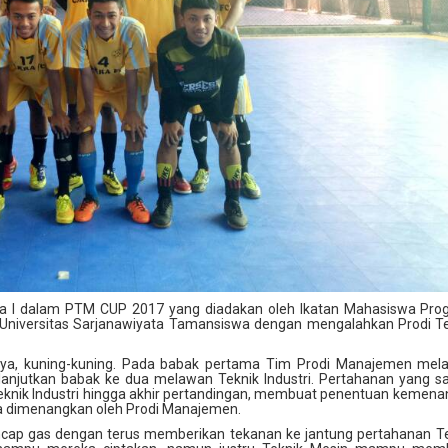
ara I dalam PTM CUP 2017 yang diadakan oleh Ikatan Mahasiswa Pr
 Universitas Sarjanawiyata Tamansiswa dengan mengalahkan Prodi T
a, kuning-kuning. Pada babak pertama Tim Prodi Manajemen mel
ilanjutkan babak ke dua melawan Teknik Industri. Pertahanan yang 
eknik Industri hingga akhir pertandingan, membuat penentuan kemen
ya dimenangkan oleh Prodi Manajemen.
cap gas dengan terus memberikan tekanan ke jantung pertahanan T