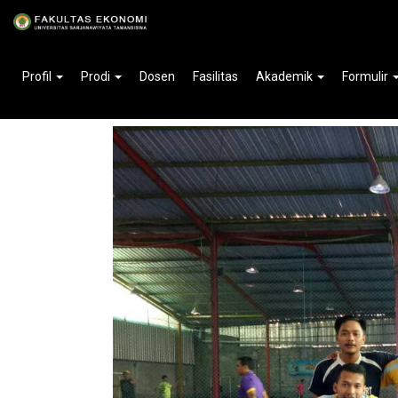
Home
»
Berita
Futsal: Tim Putra Manajeme
Profil
Prodi
Dosen
Fasilitas
Akademik
Formulir
2017-10-16 11:40:05