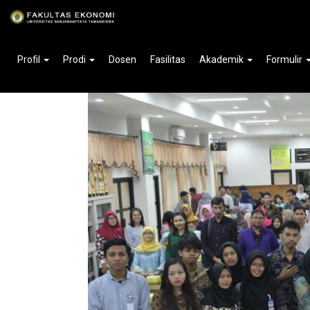
Home
»
Berita
Sekolah Pasar Modal Level Sa
Profil
Prodi
Dosen
Fasilitas
Akademik
Formulir
2019-03-11 09:24:50