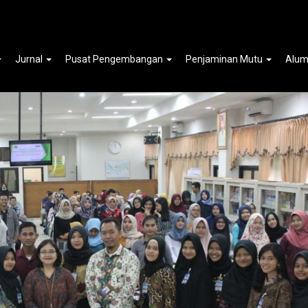
tu ( Smart Choice To Be Young Investor)
Jurnal
Pusat Pengembangan
Penjaminan Mutu
Alum