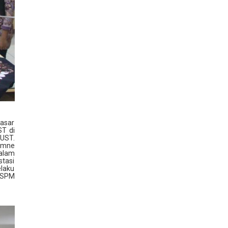
Pasar
T di
 UST.
ymne
dalam
stasi
elaku
 SPM