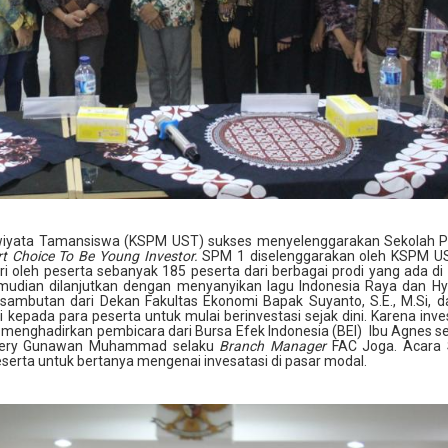
awiyata Tamansiswa (KSPM UST) sukses menyelenggarakan Sekolah 
t Choice To Be Young Investor.
SPM 1 diselenggarakan oleh KSPM US
i oleh peserta sebanyak 185 peserta dari berbagai prodi yang ada di
udian dilanjutkan dengan menyanyikan lagu Indonesia Raya dan H
sambutan dari Dekan Fakultas Ekonomi Bapak Suyanto, S.E., M.Si, 
pada para peserta untuk mulai berinvestasi sejak dini. Karena inve
enghadirkan pembicara dari Bursa Efek Indonesia (BEI) Ibu Agnes s
Hery Gunawan Muhammad selaku
Branch Manager
FAC Joga. Acara
eserta untuk bertanya mengenai invesatasi di pasar modal.