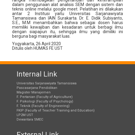
dalam penggunaan alat analisis SEM dengan sistem dan
teknis online melalui google meet. Pelatihan ini dilakukan
antar 2 Institusi yaitu Universitas Sarjanawiyata
Tamansiswa dan IAIN Surakarta. Dr. E. Didik Subiyanto,
S.E., M.M menambahkan bahwa sebagai dosen harus
memiliki kewajiban dan kesadaran untuk berbagi ilmu
dengan siapapun itu, sehingga ilmu yang dimiliki ini
berguna bagi masyarakat luas.
Yogyakarta, 26 April 2020
Ditulis oleh HUMAS FE UST
Internal Link
Universitas Sarjanawiyata Tamansiswa
Pascasarjana Pendidikan
Magister Manajemen
F. Pertanian (Faculty of Agriculture)
F. Psikologi (Faculty of Psychology)
F. Teknik (Faculty of Engineering)
FKIP (Faculty of Teacher Training and Education)
LP2M UST
Dewantara SMEC
External Link