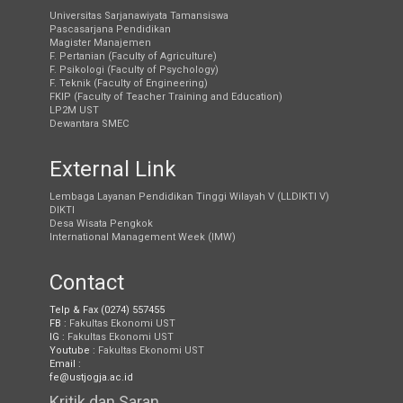
Universitas Sarjanawiyata Tamansiswa
Pascasarjana Pendidikan
Magister Manajemen
F. Pertanian (Faculty of Agriculture)
F. Psikologi (Faculty of Psychology)
F. Teknik (Faculty of Engineering)
FKIP (Faculty of Teacher Training and Education)
LP2M UST
Dewantara SMEC
External Link
Lembaga Layanan Pendidikan Tinggi Wilayah V (LLDIKTI V)
DIKTI
Desa Wisata Pengkok
International Management Week (IMW)
Contact
Telp & Fax (0274) 557455
FB :
Fakultas Ekonomi UST
IG :
Fakultas Ekonomi UST
Youtube :
Fakultas Ekonomi UST
Email :
fe@ustjogja.ac.id
Kritik dan Saran