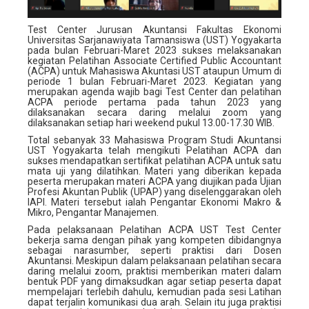
Test Center Jurusan Akuntansi Fakultas Ekonomi
Universitas Sarjanawiyata Tamansiswa (UST) Yogyakarta
pada bulan Februari-Maret 2023 sukses melaksanakan
kegiatan Pelatihan Associate Certified Public Accountant
(ACPA) untuk Mahasiswa Akuntasi UST ataupun Umum di
periode 1 bulan Februari-Maret 2023. Kegiatan yang
merupakan agenda wajib bagi Test Center dan pelatihan
ACPA periode pertama pada tahun 2023 yang
dilaksanakan secara daring melalui zoom yang
dilaksanakan setiap hari weekend pukul 13.00-17.30 WIB.
Total sebanyak 33 Mahasiswa Program Studi Akuntansi
UST Yogyakarta telah mengikuti Pelatihan ACPA dan
sukses mendapatkan sertifikat pelatihan ACPA untuk satu
mata uji yang dilatihkan. Materi yang diberikan kepada
peserta merupakan materi ACPA yang diujikan pada Ujian
Profesi Akuntan Publik (UPAP) yang diselenggarakan oleh
IAPI. Materi tersebut ialah Pengantar Ekonomi Makro &
Mikro, Pengantar Manajemen.
Pada pelaksanaan Pelatihan ACPA UST Test Center
bekerja sama dengan pihak yang kompeten dibidangnya
sebagai narasumber, seperti praktisi dari Dosen
Akuntansi. Meskipun dalam pelaksanaan pelatihan secara
daring melalui zoom, praktisi memberikan materi dalam
bentuk PDF yang dimaksudkan agar setiap peserta dapat
mempelajari terlebih dahulu, kemudian pada sesi Latihan
dapat terjalin komunikasi dua arah. Selain itu juga praktisi