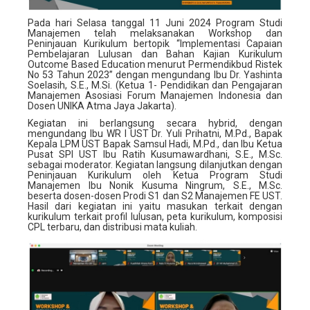
Pada hari Selasa tanggal 11 Juni 2024 Program Studi
Manajemen telah melaksanakan Workshop dan
Peninjauan Kurikulum bertopik “Implementasi Capaian
Pembelajaran Lulusan dan Bahan Kajian Kurikulum
Outcome Based Education menurut Permendikbud Ristek
No 53 Tahun 2023” dengan mengundang Ibu Dr. Yashinta
Soelasih, S.E., M.Si. (Ketua 1- Pendidikan dan Pengajaran
Manajemen Asosiasi Forum Manajemen Indonesia dan
Dosen UNIKA Atma Jaya Jakarta).
Kegiatan ini berlangsung secara hybrid, dengan
mengundang Ibu WR I UST Dr. Yuli Prihatni, M.Pd., Bapak
Kepala LPM UST Bapak Samsul Hadi, M.Pd., dan Ibu Ketua
Pusat SPI UST Ibu Ratih Kusumawardhani, S.E., M.Sc.
sebagai moderator. Kegiatan langsung dilanjutkan dengan
Peninjauan Kurikulum oleh Ketua Program Studi
Manajemen Ibu Nonik Kusuma Ningrum, S.E., M.Sc.
beserta dosen-dosen Prodi S1 dan S2 Manajemen FE UST.
Hasil dari kegiatan ini yaitu masukan terkait dengan
kurikulum terkait profil lulusan, peta kurikulum, komposisi
CPL terbaru, dan distribusi mata kuliah.