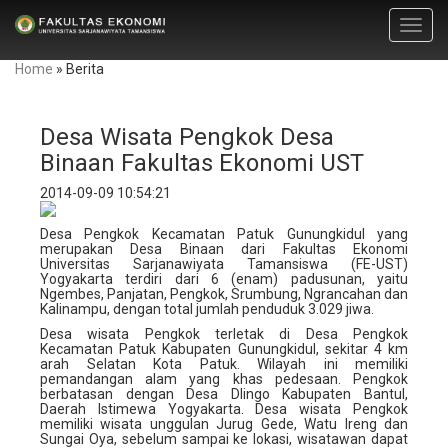
Toggl
navig
Home
»
Berita
Desa Wisata Pengkok Desa
Binaan Fakultas Ekonomi UST
2014-09-09 10:54:21
Desa Pengkok Kecamatan Patuk Gunungkidul yang
merupakan Desa Binaan dari Fakultas Ekonomi
Universitas Sarjanawiyata Tamansiswa (FE-UST)
Yogyakarta terdiri dari 6 (enam) padusunan, yaitu
Ngembes, Panjatan, Pengkok, Srumbung, Ngrancahan dan
Kalinampu, dengan total jumlah penduduk 3.029 jiwa.
Desa wisata Pengkok terletak di Desa Pengkok
Kecamatan Patuk Kabupaten Gunungkidul, sekitar 4 km
arah Selatan Kota Patuk. Wilayah ini memiliki
pemandangan alam yang khas pedesaan. Pengkok
berbatasan dengan Desa Dlingo Kabupaten Bantul,
Daerah Istimewa Yogyakarta. Desa wisata Pengkok
memiliki wisata unggulan Jurug Gede, Watu Ireng dan
Sungai Oya, sebelum sampai ke lokasi, wisatawan dapat