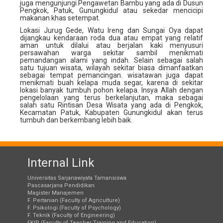
juga mengunjungi Pengawetan Bambu yang ada di Dusun
Pengkok, Patuk, Gunungkidul atau sekedar mencicipi
makanan khas setempat.
Lokasi Jurug Gede, Watu Ireng dan Sungai Oya dapat
dijangkau kendaraan roda dua atau empat yang relatif
aman untuk dilalui atau berjalan kaki menyusuri
persawahan warga sekitar sambil menikmati
pemandangan alami yang indah. Selain sebagai salah
satu tujuan wisata, wilayah sekitar biasa dimanfaatkan
sebagai tempat pemancingan. wisatawan juga dapat
menikmati buah kelapa muda segar, karena di sekitar
lokasi banyak tumbuh pohon kelapa. Insya Allah dengan
pengelolaan yang terus berkelanjutan, maka sebagai
salah satu Rintisan Desa Wisata yang ada di Pengkok,
Kecamatan Patuk, Kabupaten Gunungkidul akan terus
tumbuh dan berkembang lebih baik.
Internal Link
Universitas Sarjanawiyata Tamansiswa
Pascasarjana Pendidikan
Magister Manajemen
F. Pertanian (Faculty of Agriculture)
F. Psikologi (Faculty of Psychology)
F. Teknik (Faculty of Engineering)
FKIP (Faculty of Teacher Training and Education)