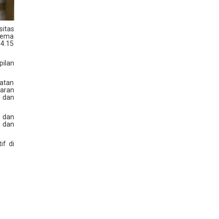
itas
tema
14.15
ilan
katan
aran
r dan
n dan
n dan
if di