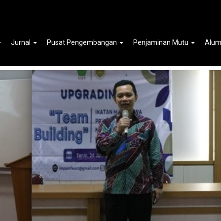
amansiswa Menggelar Kegiatan Upgrading
Jurnal
Pusat Pengembangan
Penjaminan Mutu
Alum
lding"