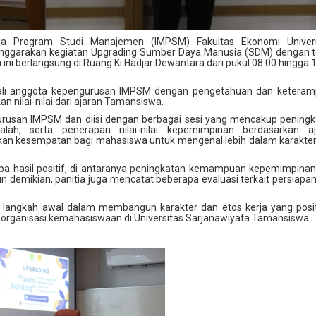
wa Program Studi Manajemen (IMPSM) Fakultas Ekonomi Univers
enggarakan kegiatan Upgrading Sumber Daya Manusia (SDM) dengan 
 ini berlangsung di Ruang Ki Hadjar Dewantara dari pukul 08.00 hingga 
kali anggota kepengurusan IMPSM dengan pengetahuan dan keteramp
 nilai-nilai dari ajaran Tamansiswa.
ngurusan IMPSM dan diisi dengan berbagai sesi yang mencakup pening
, serta penerapan nilai-nilai kepemimpinan berdasarkan aj
rikan kesempatan bagi mahasiswa untuk mengenal lebih dalam karakte
apa hasil positif, di antaranya peningkatan kemampuan kepemimpina
emikian, panitia juga mencatat beberapa evaluasi terkait persiapa
i langkah awal dalam membangun karakter dan etos kerja yang posit
 organisasi kemahasiswaan di Universitas Sarjanawiyata Tamansiswa.