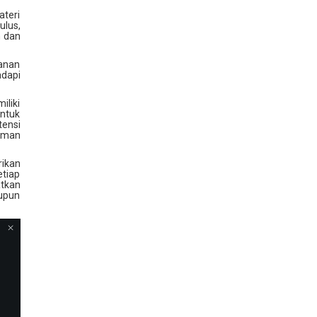
ateri
ulus,
h dan
kanan
adapi
liki
ntuk
tensi
aman
ikan
tiap
tkan
aupun