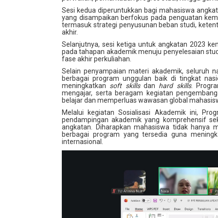
Sesi kedua diperuntukkan bagi mahasiswa angkata
yang disampaikan berfokus pada penguatan kemb
termasuk strategi penyusunan beban studi, keten
akhir.
Selanjutnya, sesi ketiga untuk angkatan 2023 ke
pada tahapan akademik menuju penyelesaian stud
fase akhir perkuliahan.
Selain penyampaian materi akademik, seluruh
berbagai program unggulan baik di tingkat na
meningkatkan
soft skills
dan
hard skills
. Progra
mengajar, serta beragam kegiatan pengembang
belajar dan memperluas wawasan global mahasis
Melalui kegiatan Sosialisasi Akademik ini, 
pendampingan akademik yang komprehensif sek
angkatan. Diharapkan mahasiswa tidak hanya m
berbagai program yang tersedia guna meningkat
internasional.