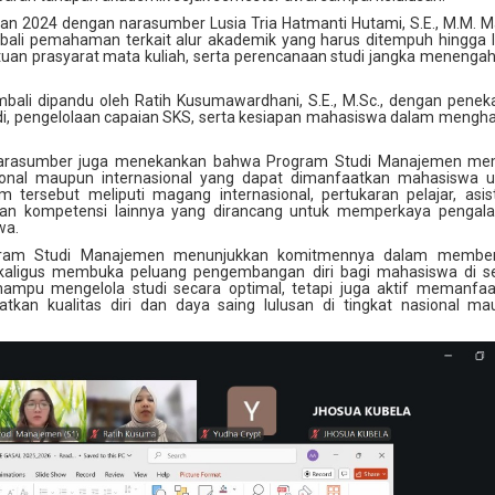
n 2024 dengan narasumber Lusia Tria Hatmanti Hutami, S.E., M.M. M
ali pemahaman terkait alur akademik yang harus ditempuh hingga l
tuan prasyarat mata kuliah, serta perencanaan studi jangka menenga
mbali dipandu oleh Ratih Kusumawardhani, S.E., M.Sc., dengan pene
i, pengelolaan capaian SKS, serta kesiapan mahasiswa dalam mengh
 narasumber juga menekankan bahwa Program Studi Manajemen memi
sional maupun internasional yang dapat dimanfaatkan mahasiswa u
m tersebut meliputi magang internasional, pertukaran pelajar, asis
an kompetensi lainnya yang dirancang untuk memperkaya pengal
wa.
Program Studi Manajemen menunjukkan komitmennya dalam member
aligus membuka peluang pengembangan diri bagi mahasiswa di se
ampu mengelola studi secara optimal, tetapi juga aktif memanfaa
kan kualitas diri dan daya saing lulusan di tingkat nasional m