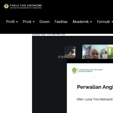
Home
»
Berita
Membangun Perencanaan Stud
Profil
Prodi
Dosen
Fasilitas
Akademik
Formulir
Sosialisasi Akademik
2026-02-16 08:40:50