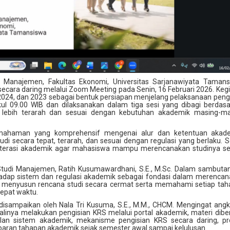
Manajemen, Fakultas Ekonomi, Universitas Sarjanawiyata Tamans
ecara daring melalui Zoom Meeting pada Senin, 16 Februari 2026. Keg
, 2024, dan 2023 sebagai bentuk persiapan menjelang pelaksanaan peng
kul 09.00 WIB dan dilaksanakan dalam tiga sesi yang dibagi berdas
 lebih terarah dan sesuai dengan kebutuhan akademik masing-ma
pemahaman yang komprehensif mengenai alur dan ketentuan akade
 secara tepat, terarah, dan sesuai dengan regulasi yang berlaku. S
n literasi akademik agar mahasiswa mampu merencanakan studinya s
udi Manajemen, Ratih Kusumawardhani, S.E., M.Sc. Dalam sambuta
dap sistem dan regulasi akademik sebagai fondasi dalam merencan
uk menyusun rencana studi secara cermat serta memahami setiap ta
tepat waktu.
disampaikan oleh Nala Tri Kusuma, S.E., M.M., CHCM. Mengingat ang
inya melakukan pengisian KRS melalui portal akademik, materi dibe
nalan sistem akademik, mekanisme pengisian KRS secara daring, p
baran tahapan akademik sejak semester awal sampai kelulusan.