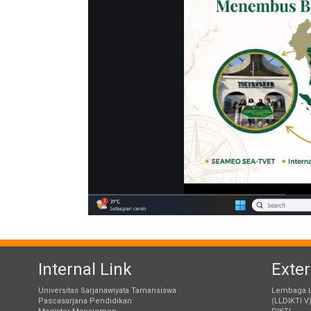
Internal Link
Exter
Universitas Sarjanawiyata Tamansiswa
Lembaga L
Pascasarjana Pendidikan
(LLDIKTI V