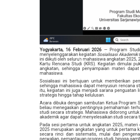
Yogyakarta, 16 Februari 2026
— Program Studi 
menyelenggarakan kegiatan
Sosialisasi Akademik
s
ini diikuti oleh seluruh mahasiswa angkatan 2025
Kartu Rencana Studi (KRS). Kegiatan dimulai pu
angkatan, sehingga penyampaian materi dapat
mahasiswa.
Sosialisasi ini bertujuan untuk memberikan 
sehingga mahasiswa dapat menyusun rencana studi
itu, kegiatan ini juga menjadi sarana penguata
strategis hingga tahap kelulusan.
Acara dibuka dengan sambutan Ketua Program St
beliau menegaskan pentingnya pemahaman terha
studi secara strategis. Mahasiswa didorong unt
akademik agar dapat menyelesaikan studi secara 
Pada sesi pertama untuk angkatan 2025, materi 
2025 merupakan angkatan yang untuk pertama kal
secara rinci dan sistematis, mulai dari penge
perwalian, pemantauan progres studi, hingga gam