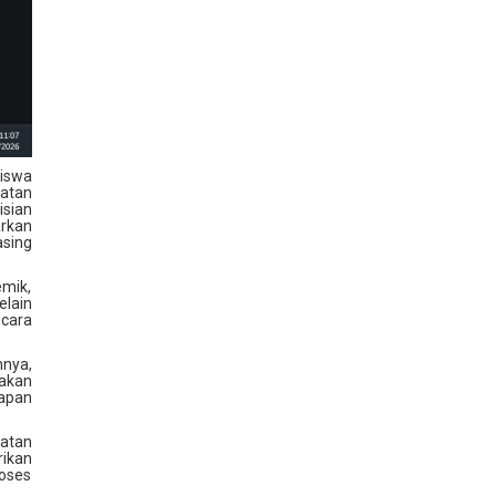
iswa
iatan
isian
arkan
sing
mik,
elain
ecara
nnya,
akan
hapan
katan
rikan
roses