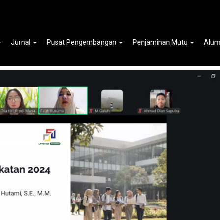
i yang Terarah: Prodi Manajemen Gelar
Jurnal
Pusat Pengembangan
Penjaminan Mutu
Alum