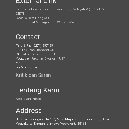
External Link
Lembaga Layanan Pendidikan Tinggi Wilayah V (LLDIKTI V)
DIKTI
Desa Wisata Pengkok
International Management Week (IMW)
Contact
Telp & Fax (0274) 557455
FB :
Fakultas Ekonomi UST
IG :
Fakultas Ekonomi UST
Youtube :
Fakultas Ekonomi UST
Email :
fe@ustjogja.ac.id
Kritik dan Saran
Tentang Kami
Kebijakan Privasi
Address
Jl. Kusumanegara No.157, Muja Muju, Kec. Umbulharjo, Kota
Yogyakarta, Daerah Istimewa Yogyakarta 55165