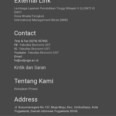
External Link
Lembaga Layanan Pendidikan Tinggi Wilayah V (LLDIKTI V)
DIKTI
Desa Wisata Pengkok
International Management Week (IMW)
Contact
Telp & Fax (0274) 557455
FB :
Fakultas Ekonomi UST
IG :
Fakultas Ekonomi UST
Youtube :
Fakultas Ekonomi UST
Email :
fe@ustjogja.ac.id
Kritik dan Saran
Tentang Kami
Kebijakan Privasi
Address
Jl. Kusumanegara No.157, Muja Muju, Kec. Umbulharjo, Kota
Yogyakarta, Daerah Istimewa Yogyakarta 55165