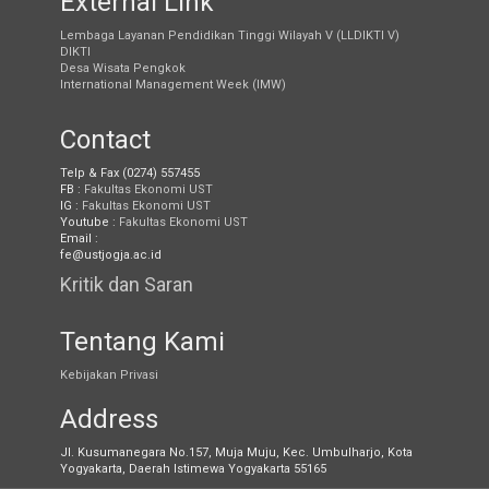
External Link
Lembaga Layanan Pendidikan Tinggi Wilayah V (LLDIKTI V)
DIKTI
Desa Wisata Pengkok
International Management Week (IMW)
Contact
Telp & Fax (0274) 557455
FB :
Fakultas Ekonomi UST
IG :
Fakultas Ekonomi UST
Youtube :
Fakultas Ekonomi UST
Email :
fe@ustjogja.ac.id
Kritik dan Saran
Tentang Kami
Kebijakan Privasi
Address
Jl. Kusumanegara No.157, Muja Muju, Kec. Umbulharjo, Kota
Yogyakarta, Daerah Istimewa Yogyakarta 55165