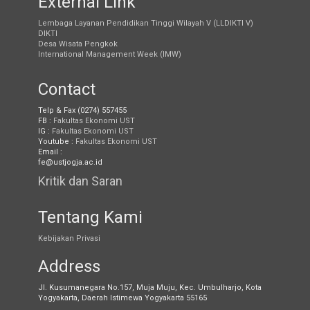
External Link
Lembaga Layanan Pendidikan Tinggi Wilayah V (LLDIKTI V)
DIKTI
Desa Wisata Pengkok
International Management Week (IMW)
Contact
Telp & Fax (0274) 557455
FB :
Fakultas Ekonomi UST
IG :
Fakultas Ekonomi UST
Youtube :
Fakultas Ekonomi UST
Email :
fe@ustjogja.ac.id
Kritik dan Saran
Tentang Kami
Kebijakan Privasi
Address
Jl. Kusumanegara No.157, Muja Muju, Kec. Umbulharjo, Kota
Yogyakarta, Daerah Istimewa Yogyakarta 55165